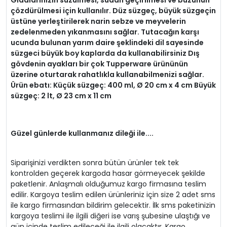
çözdürülmesi için kullanılır. Düz süzgeç, büyük süzgeçin
üstüne yerleştirilerek narin sebze ve meyvelerin
zedelenmeden yıkanmasını sağlar. Tutacağın karşı
ucunda bulunan yarım daire şeklindeki dil sayesinde
süzgeci büyük boy kaplarda da kullanabilirsiniz Dış
gövdenin ayakları bir çok Tupperware ürününün
üzerine oturtarak rahatlıkla kullanabilmenizi sağlar.
Ürün ebatı: Küçük süzgeç: 400 ml, Ø 20 cm x 4 cm Büyük
süzgeç: 2 lt, Ø 23 cm x 11 cm
Güzel günlerde kullanmanız dileği ile....
Siparişinizi verdikten sonra bütün ürünler tek tek
kontrolden geçerek kargoda hasar görmeyecek şekilde
paketlenir. Anlaşmalı olduğumuz kargo firmasına teslim
edilir. Kargoya teslim edilen ürünleriniz için size 2 adet sms
ile kargo firmasından bildirim gelecektir. İlk sms paketinizin
kargoya teslimi ile ilgili diğeri ise varış şubesine ulaştığı ve
gün içinde teslim edileceği ile ilgili olacaktır. Kargo